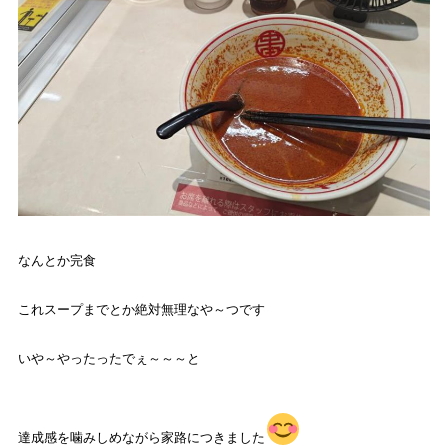
なんとか完食
これスープまでとか絶対無理なや～つです
いや～やったったでぇ～～～と
達成感を噛みしめながら家路につきました