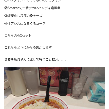
①バスタオル？ってくらいのデカタオル
②Amazonで一番デカいハンディ扇風機
③誤魔化し程度の粉チーズ
④オアシスになるうるコーラ
こちらの4点セット
これならどうにかなる気がします
食券を店員さんに渡して待つこと数分。。。