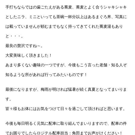
手打ちならではの歯ごたえがある蕎麦、蕎麦とよく合うシャキシャキ
としたニラ、ミニといっても茶碗一杯分以上はあるまぐろ丼、写真に
は載っていませんが頼むまでもなく持ってきてくれた蕎麦湯もあり
と・・・。
最良の贅沢ですね～。
大変美味しく頂きました！
あまり多くない趣味の一つですが、今後もこう言った老舗・知る人ぞ
知るような所があれば行ってみたいものです！
最後になりますが、梅雨が明ければ猛暑が続く真夏となってまいりま
す。
皆々様もお体にはお気をつけて日々を過ごして頂ければと思います。
今後も毎日明るく元気に配車に取り組んでまいりますので、配車の件
でお困りでしたらロジテル配車担当：角田までお声がけください！